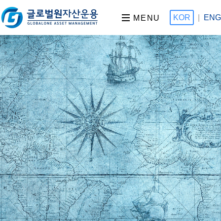
KOR
|
ENG
MENU