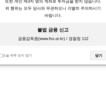
또한 개인·제3자 명의 계좌로 투자금을 받지 않습니다.
[개인정보보호정책]
위 행위는 모두 당사와 무관하오니 각별히 주의하시기
[신용정보활용체제]
바랍니다.
[오시는길]
불법 금융 신고
서울 영등포구 국회대로 70길 18, 한양빌딩 4층 (Tel)
02-3451-9100 E-mail : globalone@g1am.co.kr
금융감독원(www.fss.or.kr) / 경찰청 112
Copyright(c) Global One Asset Management Co.Ltd. All
rights reserved.
오늘 하루 보지 않기
닫기